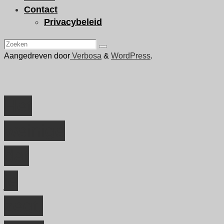
Contact
Privacybeleid
Zoeken
Zoeken
naar:
Aangedreven door
Verbosa
&
WordPress
.
Het
weinige
dat
je
zegt,