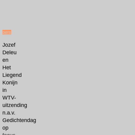
2020
februari
14,
2020
pers
Jozef
Deleu
en
Het
Liegend
Konijn
in
WTV-
uitzending
n.a.v.
Gedichtendag
op