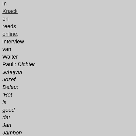
in
Knack
en
reeds
online
,
interview
van
Walter
Pauli:
Dichter-
schrijver
Jozef
Deleu:
‘Het
is
goed
dat
Jan
Jambon