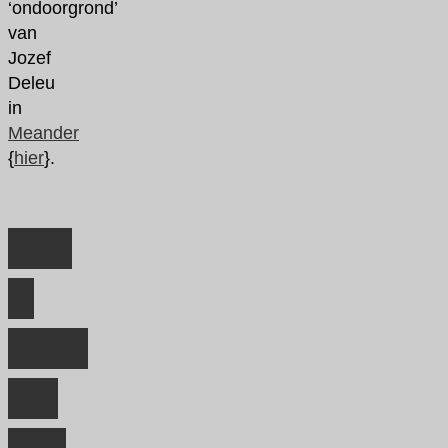
‘ondoorgrond’
van
Jozef
Deleu
in
Meander
{
hier
}.
‘Het
is
goed
dat