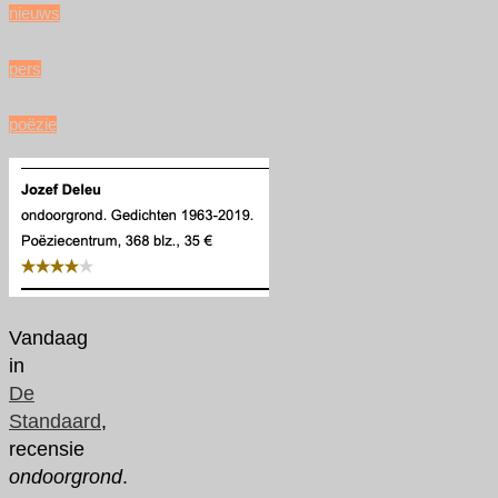
nieuws
/
pers
/
poëzie
Vandaag
in
De
Standaard
,
recensie
ondoorgrond
.