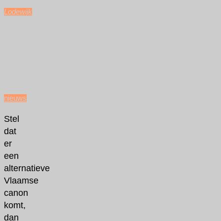
Lodewijk
augustus
22,
2019
augustus
22,
2019
nieuws
Stel
dat
er
een
alternatieve
Vlaamse
canon
komt,
dan