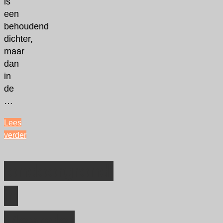
is
een
behoudend
dichter,
maar
dan
in
de
…
Lees
verder
"Het
weinige
‘ondoorgrond’
dat
je
in
zegt,
moet
hout
Meander
snijden"