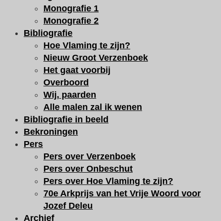
Monografie 1
Monografie 2
Bibliografie
Hoe Vlaming te zijn?
Nieuw Groot Verzenboek
Het gaat voorbij
Overboord
Wij, paarden
Alle malen zal ik wenen
Bibliografie in beeld
Bekroningen
Pers
Pers over Verzenboek
Pers over Onbeschut
Pers over Hoe Vlaming te zijn?
70e Arkprijs van het Vrije Woord voor
Jozef Deleu
Archief