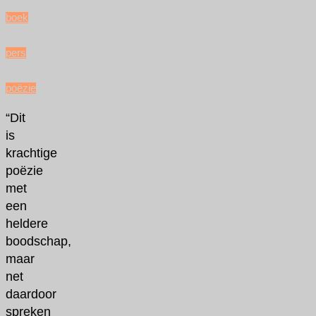
2020
boek
/
pers
/
poëzie
“Dit
is
krachtige
poëzie
met
een
heldere
boodschap,
maar
net
daardoor
spreken