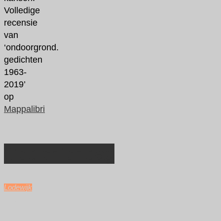
Volledige
recensie
van
‘ondoorgrond.
gedichten
1963-
2019’
op
Mappalibri
Gedichtendag
Lodewijk
januari
31,