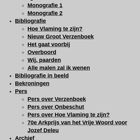
Monografie 1
Monografie 2
Bibliografie
Hoe Vlaming te zijn?
Nieuw Groot Verzenboek
Het gaat voorbij
Overboord
Wij, paarden
Alle malen zal ik wenen
Bibliografie in beeld
Bekroningen
Pers
Pers over Verzenboek
Pers over Onbeschut
Pers over Hoe Vlaming te zijn?
70e Arkprijs van het Vrije Woord voor
Jozef Deleu
Archief