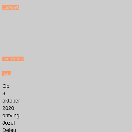
Lodewijk
oktober
5,
2020
oktober
5,
2020
evenement
/
pers
Op
3
oktober
2020
ontving
Jozef
Deleu