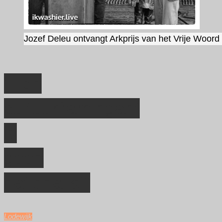
Jozef Deleu ontvangt Arkprijs van het Vrije Woord 
“Een
cultuurflamingant
is
geen
nationalist”
Lodewijk