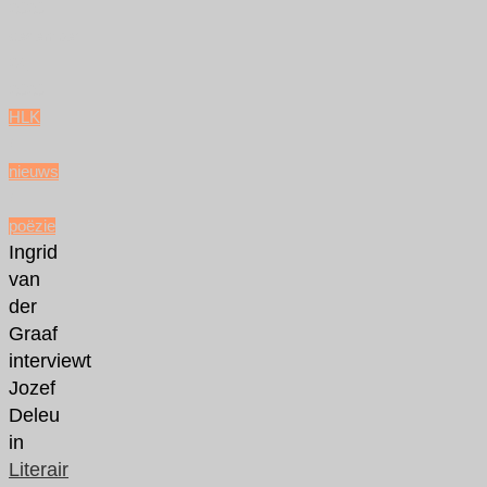
2020
december
24,
2020
HLK
/
nieuws
/
poëzie
Ingrid
van
der
Graaf
interviewt
Jozef
Deleu
in
Literair