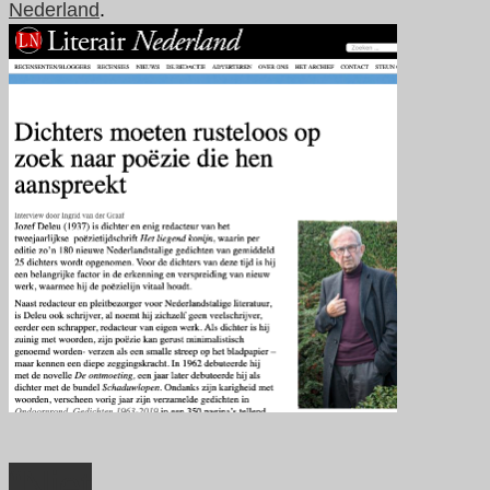
Nederland
.
“Niet