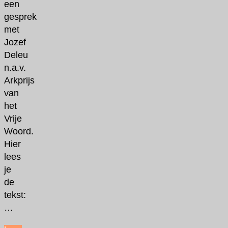
een
gesprek
met
Jozef
Deleu
n.a.v.
Arkprijs
van
het
Vrije
Woord.
Hier
lees
je
de
tekst:
…