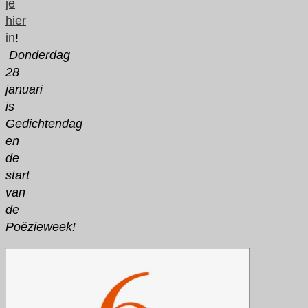
je
hier
in
!
Donderdag
28
januari
is
Gedichtendag
en
de
start
van
de
Poëzieweek!