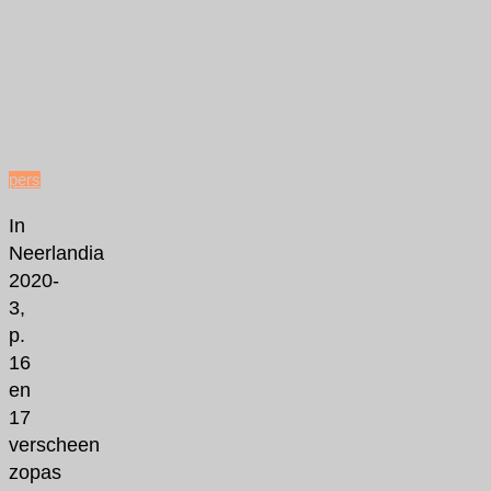
september
23,
2020
september
23,
2020
pers
In
Neerlandia
2020-
3,
p.
16
en
17
verscheen
zopas