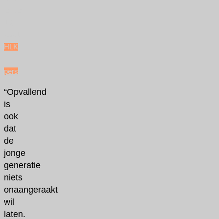
januari
16,
2021
HLK
/
pers
“Opvallend
is
ook
dat
de
jonge
generatie
niets
onaangeraakt
wil
laten.